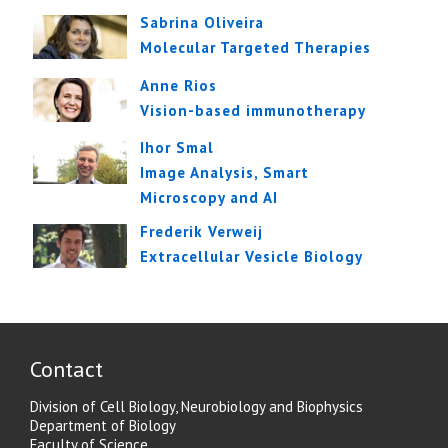
Sabrina Oliveira
Molecular Targeted Therapies
Anne Rios
Vision-based immunotherapy
Ihor Smal
Image Analysis, Smart
Microscopy and AI
Frederik Verweij
Extracellular Vesicle Biology
Contact
Division of Cell Biology, Neurobiology and Biophysics
Department of Biology
Faculty of Science